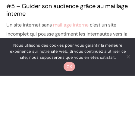
#5 – Guider son audience grâce au maillage
interne
Un site internet sans
maillage interne
c’est un site
incomplet qui pousse gentiment les internautes vers la
sortie.
Nous utilisons des cookies pour vous garantir la meilleure
expérience sur notre site web. Si vous continuez à utiliser ce
CONTACT
Et
créer un blog d’entreprise
implique donc de
site, nous supposerons que vous en êtes satisfait.
respecter cette règle pour mieux guider ses lecteurs
OK
cibles.
Vous n’êtes pas à l’aise avec le maillage interne ou les
bonnes pratiques rédactionnelles à suivre pour
booster son trafic sur internet
?
Don’t panic !
Foncez
lire mes articles
sur le sujet et gardez vos