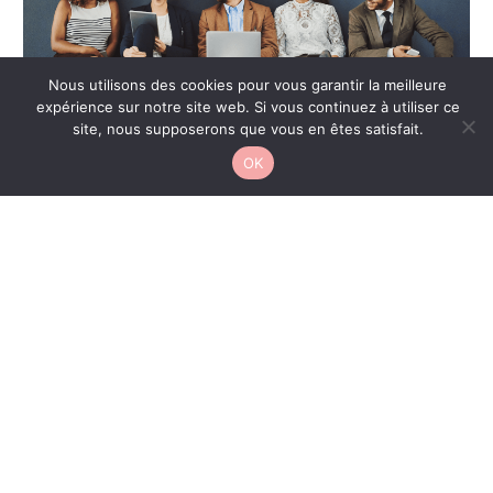
Nous utilisons des cookies pour vous garantir la meilleure
expérience sur notre site web. Si vous continuez à utiliser ce
CONTACT
site, nous supposerons que vous en êtes satisfait.
Racontez l’histoire de votre entreprise, créez un lien
OK
avec vos prospects et convertissez-les naturellement
grâce au blogging.
Vous pouvez par exemple communiquer sur des
utilisations originales de vos produits, des secrets de
fabrication, ou dévoiler vos coulisses en décrivant un
processus.
Toute idée est bonne à prendre tant qu’elle est liée à
votre activité et qu’elle suscite de l’émotion.