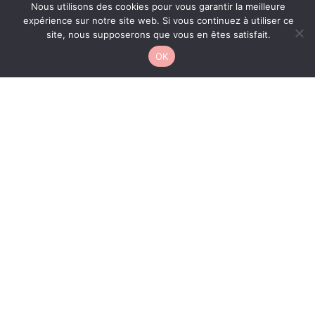
Nous utilisons des cookies pour vous garantir la meilleure
soit validé par les moteurs de recherche.
expérience sur notre site web. Si vous continuez à utiliser ce
CONTACT
site, nous supposerons que vous en êtes satisfait.
De cette façon, l’IA peut venir soutenir les rédacteurs
OK
dans leur production de contenus lorsque ceux-ci
peinent à trouver de nouveaux sujets ou lorsqu’ils font
face à l’angoisse de la page blanche.
Est-ce une bonne idée d’utiliser
l’intelligence artificielle dans le
domaine du SEO ?
Oui, dans certains cas précis. Et je vous présente ici
quelques avantages à son utilisation.