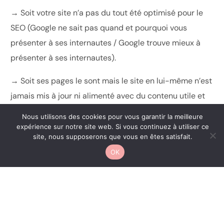
→ Soit votre site n’a pas du tout été optimisé pour le
SEO (Google ne sait pas quand et pourquoi vous
présenter à ses internautes / Google trouve mieux à
présenter à ses internautes).
→ Soit ses pages le sont mais le site en lui-même n’est
jamais mis à jour ni alimenté avec du contenu utile et
frais (articles de blog). Or, vos concurrents le font. Ils
Nous utilisons des cookies pour vous garantir la meilleure
rendent donc service à Google (qui a besoin de ces
expérience sur notre site web. Si vous continuez à utiliser ce
CONTACT
site, nous supposerons que vous en êtes satisfait.
contenus) et passent ainsi devant vous.
OK
JE METS EN PLACE UNE STRATÉGIE SEO
3 – Revoir sa stratégie SEO en cas de
changement de positionnement