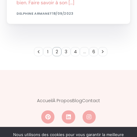
bien. Faire savoir à son […]
DELPHINE ARMANET
18/09/2023
1
2
3
4
…
6
Accueil
À Propos
Blog
Contact
Nous utilisons des cookies pour vous garantir la meilleure